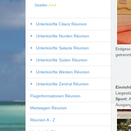
Swalibo
Unterkünfte Cilaos Réunion
Unterkünfte Norden Réunion
Unterkünfte Salazie Réunion
Erdgesch
getrennt
Unterkünfte Süden Réunion
Unterkünfte Westen Réunion
Unterkünfte Zentral Réunion
Einrich
Liegestü
Fluginformationen Réunion
Sport:
A
Ausgang
Mietwagen Réunion
Réunion A - Z