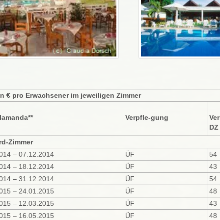
in € pro Erwachsener im jeweiligen Zimmer
Alamanda**
Verpfle-gung
Ver
DZ
rd-Zimmer
014 – 07.12.2014
ÜF
54
014 – 18.12.2014
ÜF
43
014 – 31.12.2014
ÜF
54
015 – 24.01.2015
ÜF
48
015 – 12.03.2015
ÜF
43
015 – 16.05.2015
ÜF
48