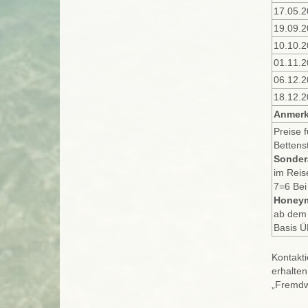
17.05.2
19.09.2
10.10.2
01.11.2
06.12.2
18.12.2
Anmerk
Preise 
Bettens
Sonder
im Reis
7=6 Bei
Honeym
ab dem 
Basis Ü
Kontakti
erhalten
„Fremdw