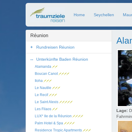
Home
Seychellen
Maur
Réunion
Al
Rundreisen Réunion
Unterkünfte Baden Réunion
Alamanda
Boucan Canot
Iloha
Le Nautile
Le Recif
Le Saint Alexis
Les Filaos
Lage:
Di
LUX* Ile de la Réunion
Fahrminu
Palm Hotel & Spa
Residence Tropic Apartments