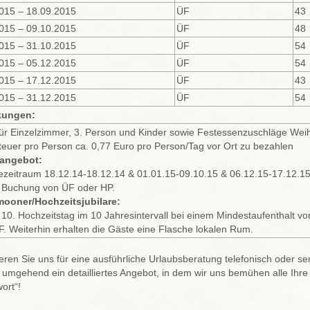
015 – 18.09.2015
ÜF
43
015 – 09.10.2015
ÜF
48
015 – 31.10.2015
ÜF
54
015 – 05.12.2015
ÜF
54
015 – 17.12.2015
ÜF
43
015 – 31.12.2015
ÜF
54
ungen:
für Einzelzimmer, 3. Person und Kinder sowie Festessenzuschläge Weih
teuer pro Person ca. 0,77 Euro pro Person/Tag vor Ort zu bezahlen
angebot:
ezeitraum 18.12.14-18.12.14 & 01.01.15-09.10.15 & 06.12.15-17.12.1
 Buchung von ÜF oder HP.
ooner/Hochzeitsjubilare:
10. Hochzeitstag im 10 Jahresintervall
bei einem Mindestaufenthalt vo
F. Weiterhin erhalten die Gäste eine Flasche lokalen Rum.
eren Sie uns für eine ausführliche Urlaubsberatung telefonisch oder s
 umgehend ein detailliertes Angebot, in dem wir uns bemühen alle Ihre Re
ort“!