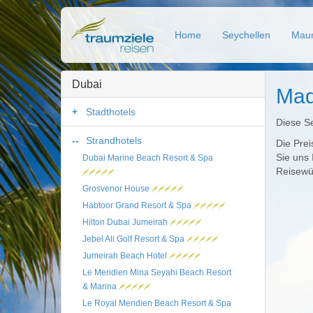
Home
Seychellen
Maur
Dubai
Mad
Stadthotels
Diese Se
Strandhotels
Die Prei
Sie uns 
Dubai Marine Beach Resort & Spa
Reisewün
Grosvenor House
Habtoor Grand Resort & Spa
Hilton Dubai Jumeirah
Jebel Ali Golf Resort & Spa
Jumeirah Beach Hotel
Le Meridien Mina Seyahi Beach Resort
& Marina
Le Royal Meridien Beach Resort & Spa