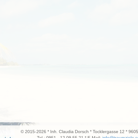
© 2015-2026 * Inh. Claudia Dorsch * Tocklergasse 12 * 96
Tel.: 0951 - 12 09 55 21 * E-Mail:
info@traumziele.