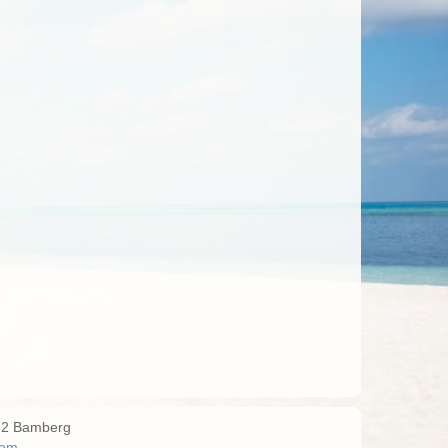
052 Bamberg
com